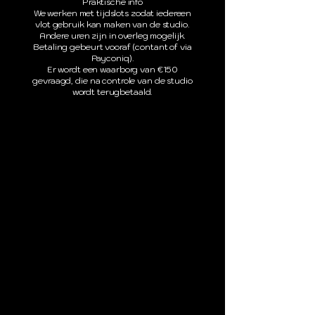
Praktische info
We werken met tijdslots zodat iedereen
vlot gebruik kan maken van de studio.
Andere uren zijn in overleg mogelijk.
Betaling gebeurt vooraf (contant of via
Payconiq).
Er wordt een waarborg van €150
gevraagd, die na controle van de studio
wordt terugbetaald.