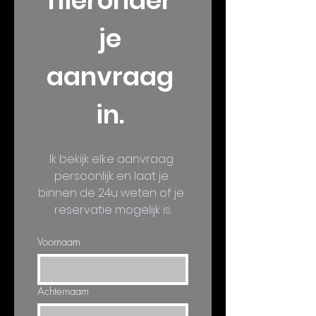
hieronder 
je 
aanvraag 
in. 
Ik bekijk elke aanvraag 
persoonlijk en laat je 
binnen de 24u weten of je 
reservatie mogelijk is.
Voornaam
Achternaam