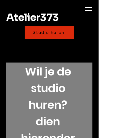
Atelier373
Studio huren
Wil je de 
studio 
huren? 
dien 